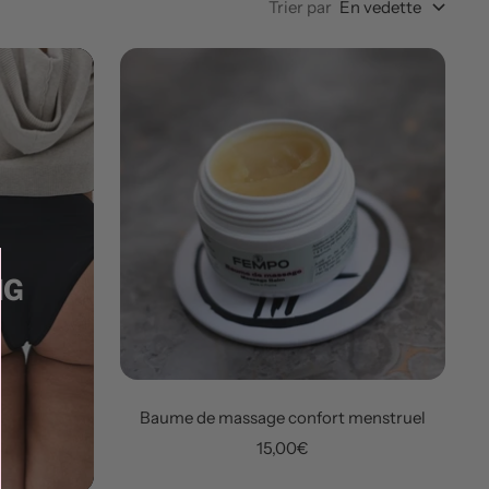
Trier par
En vedette
NG
Baume de massage confort menstruel
Prix
15,00€
de