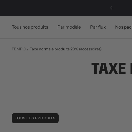
Passer
Précédent
au
contenu
Tous nos produits
Par modèle
Par flux
Nos pac
FEMPO
Taxe normale produits 20% (accessoires)
TAXE
TOUS LES PRODUITS