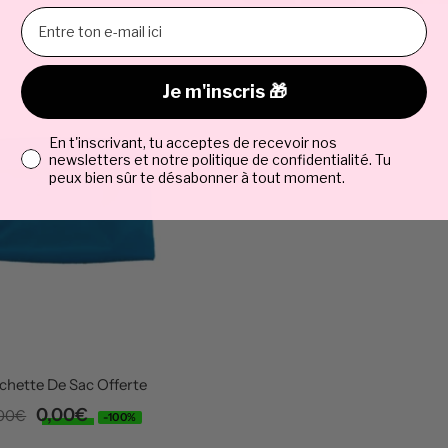
vente
Je m'inscris 🎁
Email
En t'inscrivant, tu acceptes de recevoir nos
newsletters et notre politique de confidentialité. Tu
peux bien sûr te désabonner à tout moment.
chette De Sac Offerte
Prix
0,00€
ix
,00€
-100%
rmal
de