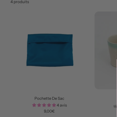
4 produits
Pochette De Sac
4 avis
Pr
1
Prix
9,00€
n