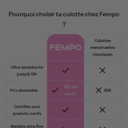
Pourquoi choisir ta culotte chez Fempo
?
Culottes
menstruelles
classiques
Ultra absorbante
jusqu'à 12h
17€ (en
Prix abordable
30€
pack)
Certifiée sans
produits nocifs
Matière ultra fine