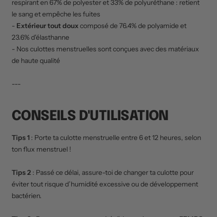
respirant en 67% de polyester et 33% de polyuréthane : retient
le sang et empêche les fuites
-
Extérieur tout doux
composé de 76.4% de polyamide et
23.6% d'élasthanne
- Nos culottes menstruelles sont conçues avec des matériaux
de haute qualité
---
CONSEILS D'UTILISATION
Tips 1
:
Porte ta culotte menstruelle entre 6 et 12 heures, selon
ton flux menstruel !
Tips 2
: Passé ce délai, assure-toi de changer ta culotte pour
éviter tout risque d’humidité excessive ou de développement
bactérien.