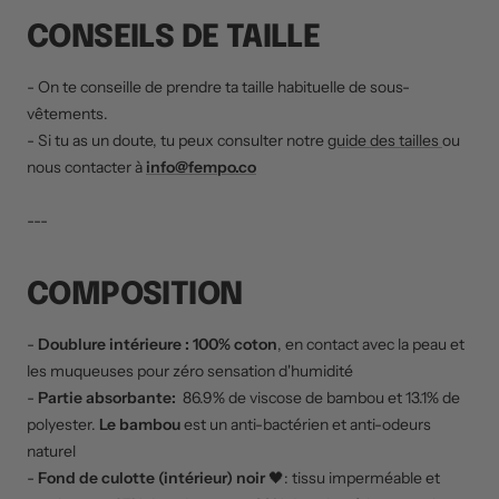
CONSEILS DE TAILLE
- On te conseille de prendre ta taille habituelle de sous-
vêtements.
- Si tu as un doute, tu peux consulter notre
guide des tailles
ou
nous contacter à
info@fempo.co
---
COMPOSITION
-
Doublure intérieure : 100% coton
, en contact avec la peau et
les muqueuses pour zéro sensation d'humidité
-
Partie absorbante:
86.9% de viscose de bambou et 13.1% de
polyester.
Le bambou
est un anti-bactérien et anti-odeurs
naturel
-
Fond de culotte (intérieur) noir
🖤: t
issu imperméable et