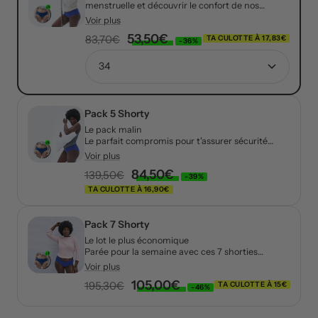
menstruelle et découvrir le confort de nos
shorties.
Voir plus
Prix
53,50€
Prix
83,70€
TA CULOTTE À 17,83€
-36%
normal
de
34
vente
Pack 5 Shorty
Le pack malin
Le parfait compromis pour t'assurer sécurité
pendant tes règles et économies !
Voir plus
Prix
84,50€
Prix
139,50€
-39%
TA CULOTTE À 16,90€
normal
de
vente
Pack 7 Shorty
Le lot le plus économique
Parée pour la semaine avec ces 7 shorties
adaptés du début à la fin de ton cycle.
Voir plus
Prix
105,00€
Prix
195,30€
TA CULOTTE À 15€
-46%
normal
de